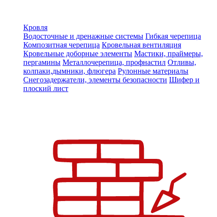
Кровля
Водосточные и дренажные системы
Гибкая черепица
Композитная черепица
Кровельная вентиляция
Кровельные доборные элементы
Мастики, праймеры,
пергамины
Металлочерепица, профнастил
Отливы,
колпаки,дымники, флюгера
Рулонные материалы
Снегозадержатели, элементы безопасности
Шифер и
плоский лист