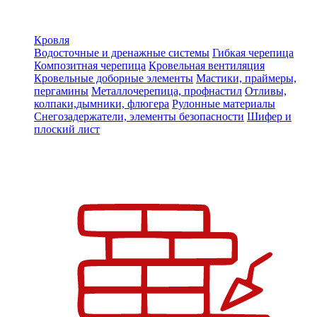
Кровля
Водосточные и дренажные системы
Гибкая черепица
Композитная черепица
Кровельная вентиляция
Кровельные доборные элементы
Мастики, праймеры,
пергамины
Металлочерепица, профнастил
Отливы,
колпаки,дымники, флюгера
Рулонные материалы
Снегозадержатели, элементы безопасности
Шифер и
плоский лист