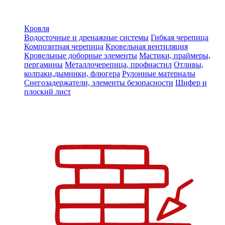
Кровля
Водосточные и дренажные системы
Гибкая черепица
Композитная черепица
Кровельная вентиляция
Кровельные доборные элементы
Мастики, праймеры,
пергамины
Металлочерепица, профнастил
Отливы,
колпаки,дымники, флюгера
Рулонные материалы
Снегозадержатели, элементы безопасности
Шифер и
плоский лист