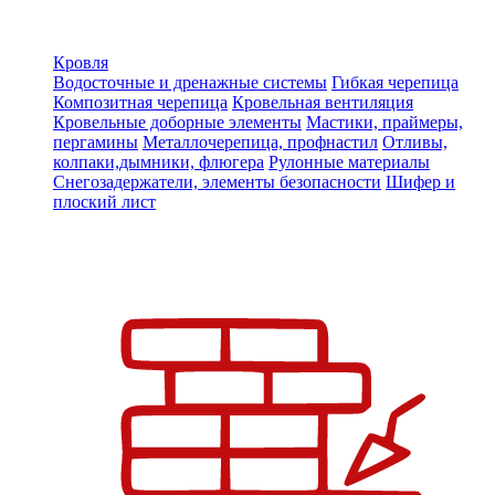
Кровля
Водосточные и дренажные системы
Гибкая черепица
Композитная черепица
Кровельная вентиляция
Кровельные доборные элементы
Мастики, праймеры,
пергамины
Металлочерепица, профнастил
Отливы,
колпаки,дымники, флюгера
Рулонные материалы
Снегозадержатели, элементы безопасности
Шифер и
плоский лист